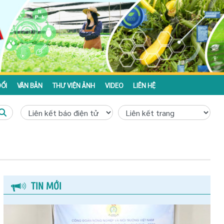
ỔI
VĂN BẢN
THƯ VIỆN ẢNH
VIDEO
LIÊN HỆ
TIN MỚI