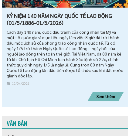
KỶ NIỆM 140 NĂM NGÀY QUỐC TẾ LAO ĐỘNG
(01/5/1886-01/5/2026)
Cách đây 140 năm, cuộc đấu tranh của công nhân tại Mỹ và
một số quốc gia vì mục tiêu ngày làm việc 8 giờ đã trở thành
dấu mốc lịch sử của phong trào công nhân quốc tế. Từ đó,
ngày 1/5 trở thành Ngày Quốc tế Lao động – ngày hội của
người lao động trên toàn thế giới. Tại Việt Nam, đã 80 năm kể
từ khi Chủ tịch Hồ Chí Minh ban hành Sắc lệnh số 22c, chính
thức quy định ngày 1/5 là ngày lễ. Cũng tròn 80 năm Ngày
Quốc tế Lao động lần đầu tiên được tổ chức sau khi đất nước
giành độc lập.
15/04/2026
Xem thêm
VĂN BẢN