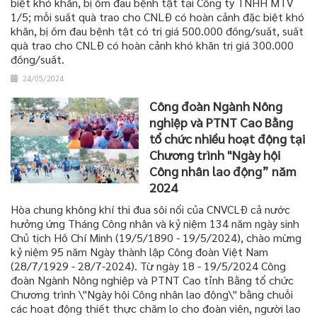
biệt khó khăn, bị ốm đau bệnh tật tại Công ty TNHH MTV
1/5; mỗi suất quà trao cho CNLĐ có hoàn cảnh đặc biệt khó
khăn, bị ốm đau bệnh tật có trị giá 500.000 đồng/suất, suất
quà trao cho CNLĐ có hoàn cảnh khó khăn trị giá 300.000
đồng/suất.
24/05/2024
Công đoàn Ngành Nông
nghiệp và PTNT Cao Bằng
tổ chức nhiều hoạt động tại
Chương trình "Ngày hội
Công nhân lao động” năm
2024
Hòa chung không khí thi đua sôi nổi của CNVCLĐ cả nước
hưởng ứng Tháng Công nhân và kỷ niệm 134 năm ngày sinh
Chủ tịch Hồ Chí Minh (19/5/1890 - 19/5/2024), chào mừng
kỷ niệm 95 năm Ngày thành lập Công đoàn Việt Nam
(28/7/1929 - 28/7-2024). Từ ngày 18 - 19/5/2024 Công
đoàn Ngành Nông nghiệp và PTNT Cao tỉnh Bằng tổ chức
Chương trình \"Ngày hội Công nhân lao động\" bằng chuỗi
các hoạt động thiết thực chăm lo cho đoàn viên, người lao