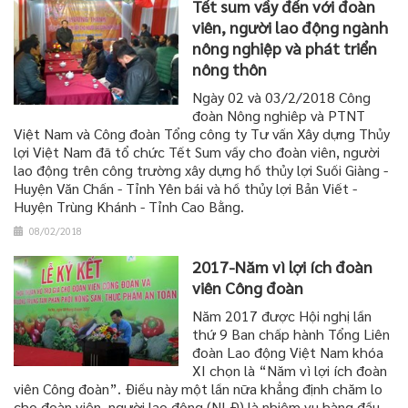
Tết sum vầy đến với đoàn
viên, người lao động ngành
nông nghiệp và phát triển
nông thôn
Ngày 02 và 03/2/2018 Công
đoàn Nông nghiêp và PTNT
Việt Nam và Công đoàn Tổng công ty Tư vấn Xây dựng Thủy
lợi Việt Nam đã tổ chức Tết Sum vầy cho đoàn viên, người
lao động trên công trường xây dựng hồ thủy lợi Suối Giàng -
Huyện Văn Chấn - Tỉnh Yên bái và hồ thủy lợi Bản Viết -
Huyện Trùng Khánh - Tỉnh Cao Bằng.
08/02/2018
2017-Năm vì lợi ích đoàn
viên Công đoàn
Năm 2017 được Hội nghị lần
thứ 9 Ban chấp hành Tổng Liên
đoàn Lao động Việt Nam khóa
XI chọn là “Năm vì lợi ích đoàn
viên Công đoàn”. Điều này một lần nữa khẳng định chăm lo
cho đoàn viên, người lao động (NLĐ) là nhiệm vụ hàng đầu