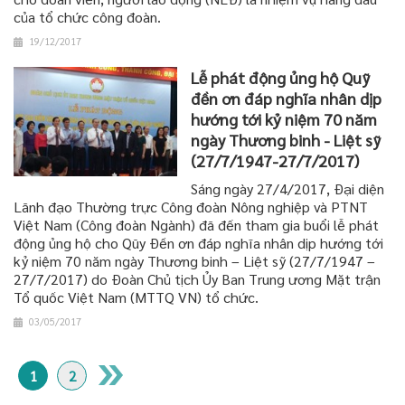
của tổ chức công đoàn.
19/12/2017
Lễ phát động ủng hộ Quỹ
đền ơn đáp nghĩa nhân dịp
hướng tới kỷ niệm 70 năm
ngày Thương binh - Liệt sỹ
(27/7/1947-27/7/2017)
Sáng ngày 27/4/2017, Đại diện
Lãnh đạo Thường trực Công đoàn Nông nghiệp và PTNT
Việt Nam (Công đoàn Ngành) đã đến tham gia buổi lễ phát
động ủng hộ cho Qũy Đền ơn đáp nghĩa nhân dịp hướng tới
kỷ niệm 70 năm ngày Thương binh – Liệt sỹ (27/7/1947 –
27/7/2017) do Đoàn Chủ tịch Ủy Ban Trung ương Mặt trận
Tổ quốc Việt Nam (MTTQ VN) tổ chức.
03/05/2017
1
2