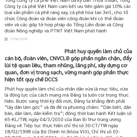
Công ty cà phê Việt Nam cam kết ưu tiên giảm giá 10% các
loại sản phẩm cà phê rang xay, cà phê hòa tan 3in1, cho tổ
chức Công đoàn và đoàn viên công đoàn khi có thẻ đoàn
viên và các giấy tờ hợp pháp do Tổng Liên đoàn và Công
đoàn Nông nghiệp và PTNT Việt Nam phát hành
17/06/2019
Phát huy quyền làm chủ của
cán bộ, đoàn viên, CNVCLĐ góp phần ngăn chặn, đẩy
lùi tệ quan liêu, tham nhũng, lãng phí, xây dựng cơ
quan, đơn vị trong sạch, vững mạnh góp phần thực
hiện tốt quy chế DCCS
Phát huy quyền làm chủ của nhân dân vừa là mục tiêu, vừa
là động lực của cách mạng mà Đảng ta luôn coi trọng thực
hiện. Bước sang thời kỳ đổi mới, Đảng ta khẳng định phải
“lấy dân làm gốc” và đã đề ra phương châm: “Dân biết, dân
bàn, dân làm, dân kiểm tra”; đồng thời ban hành Kết luận số
65-KL/TW, ngày 04/3/2010 của Ban Bí thư trung ương
Đảng về Tiếp tục thực hiện chỉ thị số 30-CT/TW ngày
18/02/1998 của Bộ Chính trị (khóa VIII), Chỉ thị số 03-