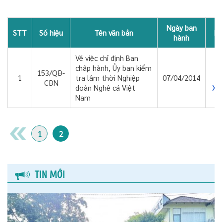
Ngày ban
STT
Số hiệu
Tên văn bản
D
hành
Về việc chỉ định Ban
chấp hành, Ủy ban kiểm
153/QÐ-
1
tra lâm thời Nghiệp
07/04/2014
CÐN
Xe
đoàn Nghề cá Việt
Nam
1
2
TIN MỚI