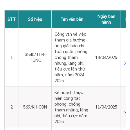
Ngày ban
STT
Số hiệu
Tên văn bản
D
hành
Công văn về việc
tham gia hưởng
ứng giải báo chí
toàn quốc phòng
3840/TLĐ-
1
chống tham
14/04/2025
TGNC
Xe
nhũng, lãng phí,
tiêu cực lần thứ
năm, năm 2024 -
2025
Kế hoạch thực
hiện công tác
phòng, chống
2
569/KH-CĐN
11/04/2025
tham nhũng, lãng
Xe
phí, tiêu cực năm
2025