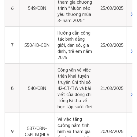
tham gia chương
6
549/CĐN
trình “Muôn nẻo
25/03/2025
Xe
yêu thương mùa
3- năm 2025”
Hướng dẫn công
tác bình đẳng
7
550/HD-CĐN
giới, dân số, gia
25/03/2025
Xe
đình, trẻ em năm
2025
Công văn về việc
triển khai tuyên
truyền Chỉ thị số
8
540/CĐN
42-CT/TW và bài
21/03/2025
Xe
viết của đồng chí
Tổng Bí thư về
học tập suốt đời
Về việc tăng
cường nắm tình
537/CĐN-
9
hình và tham gia
20/03/2025
CSPL&QHLĐ