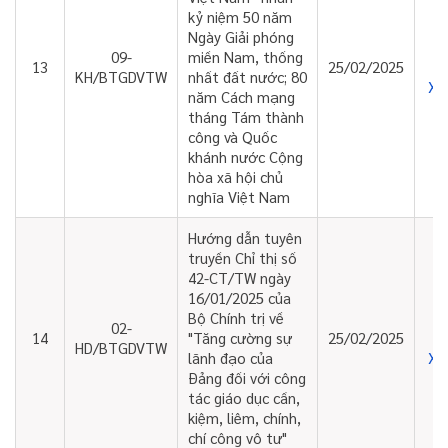
kỷ niệm 50 năm
Ngày Giải phóng
09-
miền Nam, thống
13
25/02/2025
KH/BTGDVTW
nhất đất nước; 80
Xe
năm Cách mạng
tháng Tám thành
công và Quốc
khánh nước Cộng
hòa xã hội chủ
nghĩa Việt Nam
Hướng dẫn tuyên
truyền Chỉ thị số
42-CT/TW ngày
16/01/2025 của
Bộ Chính trị về
02-
14
"Tăng cường sự
25/02/2025
HD/BTGDVTW
Xe
lãnh đạo của
Đảng đối với công
tác giáo dục cần,
kiệm, liêm, chính,
chí công vô tư"