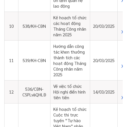
Xe
ổn định quan hệ
lao động
Kế hoạch tổ chức
các hoạt động
10
538/KH-CĐN
20/03/2025
Tháng Công nhân
Xe
năm 2025
Hướng dẫn công
tác khen thưởng
thành tích các
11
539/KH-CĐN
20/03/2025
hoạt động Tháng
Xe
Công nhân năm
2025
Về việc tổ chức
536/CĐN-
12
Hội nghị điển hình
14/03/2025
CSPLvàQHLĐ
Xe
tiên tiến
Kế hoạch tổ chức
Cuộc thi trực
tuyến “Tự hào
Việt Nam” nhân