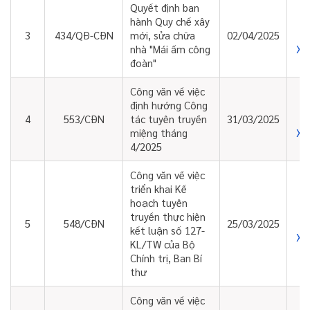
Quyết định ban
hành Quy chế xây
3
434/QĐ-CĐN
mới, sửa chữa
02/04/2025
Xe
nhà "Mái ấm công
đoàn"
Công văn về việc
định hướng Công
4
553/CĐN
tác tuyên truyền
31/03/2025
Xe
miệng tháng
4/2025
Công văn về việc
triển khai Kế
hoạch tuyên
truyền thực hiện
5
548/CĐN
25/03/2025
kết luận số 127-
Xe
KL/TW của Bộ
Chính trị, Ban Bí
thư
Công văn về việc