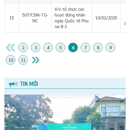
V/v tổ chức các
507/CĐN-TG-
hoạt động nhân
15
10/02/2025
NC
ngày Quốc tế Phụ
Xe
nữ 8-3
2
3
4
5
6
7
8
9
10
11
TIN MỚI