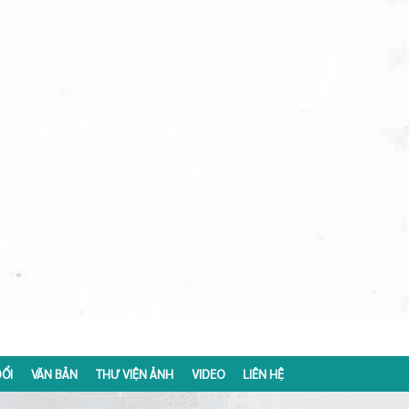
ỔI
VĂN BẢN
THƯ VIỆN ẢNH
VIDEO
LIÊN HỆ