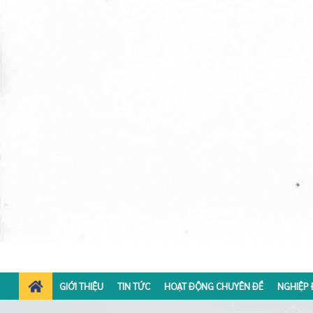
GIỚI THIỆU
TIN TỨC
HOẠT ĐỘNG CHUYÊN ĐỀ
NGHIỆP 