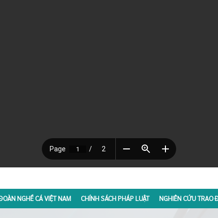
ĐOÀN NGHỀ CÁ VIỆT NAM
CHÍNH SÁCH PHÁP LUẬT
NGHIÊN CỨU TRAO Đ