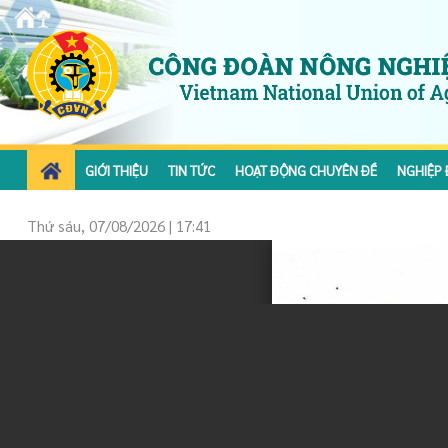
GIỚI THIỆU
TIN TỨC
HOẠT ĐỘNG CHUYÊN ĐỀ
NGHIỆP 
Thứ sáu, 07/08/2026 | 17:41