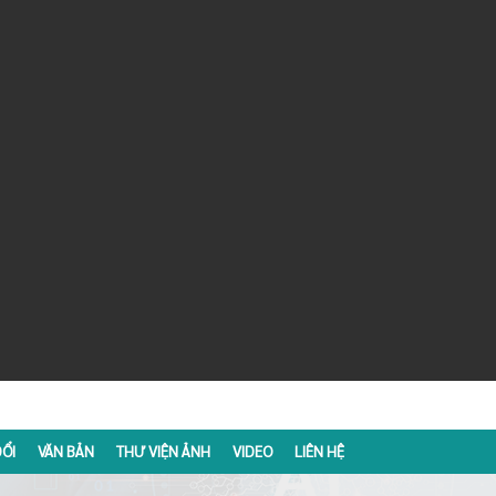
ỔI
VĂN BẢN
THƯ VIỆN ẢNH
VIDEO
LIÊN HỆ