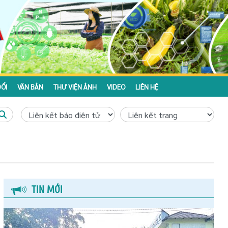
ỔI
VĂN BẢN
THƯ VIỆN ẢNH
VIDEO
LIÊN HỆ
TIN MỚI