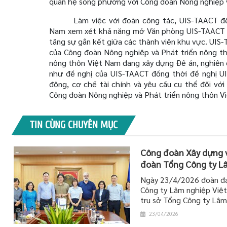
quan hệ song phương với Công đoàn Nông nghiệp v
Làm việc với đoàn công tác, UIS-TAACT đ
Nam xem xét khả năng mở Văn phòng UIS-TAACT k
tăng sự gắn kết giữa các thành viên khu vực. UIS-
của Công đoàn Nông nghiệp và Phát triển nông th
nông thôn Việt Nam đang xây dựng Đề án, nghiê
như đề nghị của UIS-TAACT đồng thời đề nghị U
động, cơ chế tài chính và yêu cầu cụ thể đối v
Công đoàn Nông nghiệp và Phát triển nông thôn V
TIN CÙNG CHUYÊN MỤC
Công đoàn Xây dựng v
đoàn Tổng Công ty L
Ngày 23/4/2026 đoàn đại
Công ty Lâm nghiệp Việ
trụ sở Tổng Công ty Lâm
23/04/2026