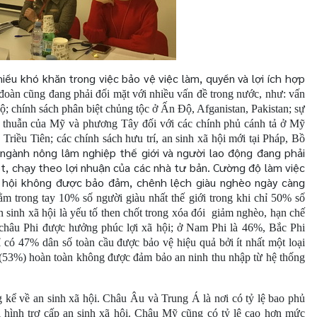
iều khó khăn trong việc bảo vệ việc làm, quyền và lợi ích hợp
đoàn cũng đang phải đối mặt với nhiều vấn đề trong nước, như: vấn
ộ; chính sách phân biệt chủng tộc ở Ấn Độ, Afganistan, Pakistan; sự
ậu thuẫn của Mỹ và phương Tây đối với các chính phủ cánh tả ở Mỹ
 Triều Tiên; các chính sách hưu trí, an sinh xã hội mới tại Pháp, Bồ
 ngành nông lâm nghiệp thế giới và người lao động đang phải
ột, chạy theo lợi nhuận của các nhà tư bản. Cường độ làm việc
xã hội không được bảo đảm, chênh lệch giàu nghèo ngày càng
 trong tay 10% số người giàu nhất thế giới trong khi chỉ 50% số
 sinh xã hội là yếu tố then chốt trong xóa đói
giảm nghèo, hạn chế
 châu Phi được hưởng phúc lợi xã hội; ở Nam Phi là 46%, Bắc Phi
ó 47% dân số toàn cầu được bảo vệ hiệu quả bởi ít nhất một loại
ời (53%) hoàn toàn không được đảm bảo an ninh thu nhập từ hệ thống
g kể về an sinh xã hội. Châu Âu và Trung Á là nơi có tỷ lệ bao phủ
i hình trợ cấp an sinh xã hội. Châu Mỹ cũng có tỷ lệ cao hơn mức