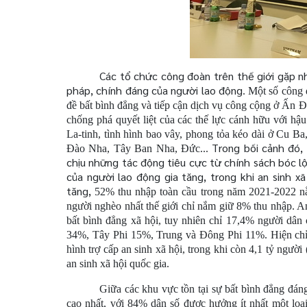
Các tổ chức công đoàn trên thế giới gặp nh
pháp, chính đáng của người lao động
. Một số công 
đề bất bình đẳng và tiếp cận dịch vụ công cộng ở Ấn Đ
chống phá quyết liệt của các thế lực cánh hữu với h
La-tinh, tình hình bao vây, phong tỏa kéo dài ở Cu Ba,
Trong bối cảnh đó,
Đào Nha, Tây Ban Nha, Đức...
chịu những tác động tiêu cực từ chính sách bóc l
của người lao động gia tăng, trong khi an sinh 
tăng,
52% thu nhập toàn cầu trong năm 2021-2022 nằm
người nghèo nhất thế giới chỉ nắm giữ 8% thu nhập. An
bất bình đẳng xã hội, tuy nhiên chỉ 17,4% người dân
34%, Tây Phi 15%, Trung và Đông Phi 11%. Hiện chỉ c
hình trợ cấp an sinh xã hội, trong khi còn 4,1 tỷ ngư
an sinh xã hội quốc gia.
Giữa các khu vực tồn tại sự bất bình đẳng đán
cao nhất, với 84% dân số được hưởng ít nhất một loạ