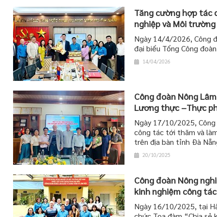
Tăng cường hợp tác 
nghiệp và Môi trường
Ngày 14/4/2026, Công đ
đại biểu Tổng Công đoàn
14/04/2026
Công đoàn Nông Lâm q
Lương thực –Thực p
Ngày 17/10/2025, Công 
công tác tới thăm và l
trên địa bàn tỉnh Đà Nẵn
20/10/2025
Công đoàn Nông nghiệ
kinh nghiệm công tác
Ngày 16/10/2025, tại Hà
chức Tọa đàm “Chia sẻ k