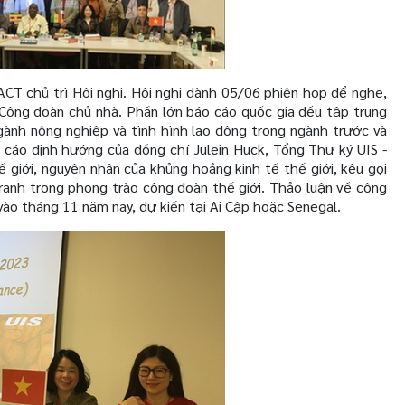
ACT chủ trì Hội nghị. Hội nghị dành 05/06 phiên họp để nghe,
 Công đoàn chủ nhà. Phần lớn báo cáo quốc gia đều tập trung
 ngành nông nghiệp và tình hình lao động trong ngành tr­ước và
 cáo định hướng của đồng chí Julein Huck, Tổng Thư ký UIS -
 giới, nguyên nhân của khủng hoảng kinh tế thế giới, kêu gọi
tranh trong phong trào công đoàn thế giới. Thảo luận về công
 vào tháng 11 năm nay, dự kiến tại Ai Cập hoặc Senegal.