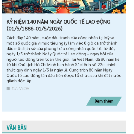
KỶ NIỆM 140 NĂM NGÀY QUỐC TẾ LAO ĐỘNG
(01/5/1886-01/5/2026)
Cách đây 140 năm, cuộc đấu tranh của công nhân tại Mỹ và
một số quốc gia vì mục tiêu ngày làm việc 8 giờ đã trở thành
dấu mốc lịch sử của phong trào công nhân quốc tế. Từ đó,
ngày 1/5 trở thành Ngày Quốc tế Lao động – ngày hội của
người lao động trên toàn thế giới. Tại Việt Nam, đã 80 năm kể
từ khi Chủ tịch Hồ Chí Minh ban hành Sắc lệnh số 22c, chính
thức quy định ngày 1/5 là ngày lễ. Cũng tròn 80 năm Ngày
Quốc tế Lao động lần đầu tiên được tổ chức sau khi đất nước
giành độc lập.
15/04/2026
Xem thêm
VĂN BẢN