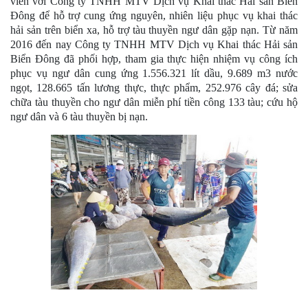
viên với Công ty TNHH MTV Dịch vụ Khai thác Hải sản Biển
Đông để hỗ trợ cung ứng nguyên, nhiên liệu phục vụ khai thác
hải sản trên biển xa, hỗ trợ tàu thuyền ngư dân gặp nạn. Từ năm
2016 đến nay Công ty TNHH MTV Dịch vụ Khai thác Hải sản
Biển Đông đã phối hợp, tham gia thực hiện nhiệm vụ công ích
phục vụ ngư dân cung ứng 1.556.321 lít dầu, 9.689 m3 nước
ngọt, 128.665 tấn lương thực, thực phẩm, 252.976 cây đá; sửa
chữa tàu thuyền cho ngư dân miễn phí tiền công 133 tàu; cứu hộ
ngư dân và 6 tàu thuyền bị nạn.