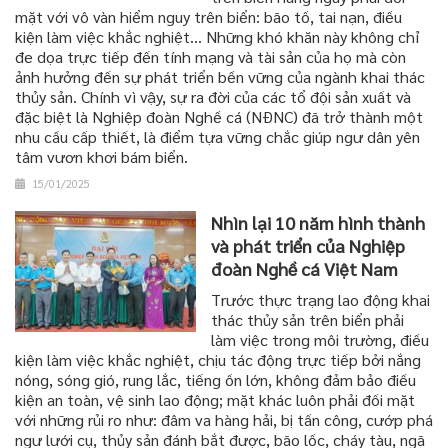
mặt với vô vàn hiểm nguy trên biển: bão tố, tai nạn, điều
kiện làm việc khắc nghiệt... Những khó khăn này không chỉ
đe dọa trực tiếp đến tính mạng và tài sản của họ mà còn
ảnh hưởng đến sự phát triển bền vững của ngành khai thác
thủy sản. Chính vì vậy, sự ra đời của các tổ đội sản xuất và
đặc biệt là Nghiệp đoàn Nghề cá (NĐNC) đã trở thành một
nhu cầu cấp thiết, là điểm tựa vững chắc giúp ngư dân yên
tâm vươn khơi bám biển.
15/01/2025
Nhìn lại 10 năm hình thành
và phát triển của Nghiệp
đoàn Nghề cá Việt Nam
Trước thực trạng lao động khai
thác thủy sản trên biển phải
làm việc trong môi trường, điều
kiện làm việc khắc nghiệt, chịu tác động trực tiếp bởi nắng
nóng, sóng gió, rung lắc, tiếng ồn lớn, không đảm bảo điều
kiện an toàn, vệ sinh lao động; mặt khác luôn phải đối mặt
với những rủi ro như: đâm va hàng hải, bị tấn công, cướp phá
ngư lưới cụ, thủy sản đánh bắt được, bão lốc, cháy tàu, ngã