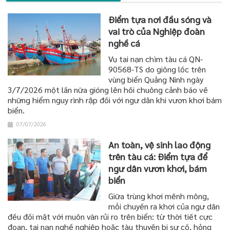
Điểm tựa nơi đầu sóng và
vai trò của Nghiệp đoàn
nghề cá
Vụ tai nạn chìm tàu cá QN-
90568-TS do giông lốc trên
vùng biển Quảng Ninh ngày
3/7/2026 một lần nữa gióng lên hồi chuông cảnh báo về
những hiểm nguy rình rập đối với ngư dân khi vươn khơi bám
biển.
07/07/2026
An toàn, vệ sinh lao động
trên tàu cá: Điểm tựa để
ngư dân vươn khơi, bám
biển
Giữa trùng khơi mênh mông,
mỗi chuyến ra khơi của ngư dân
đều đối mặt với muôn vàn rủi ro trên biển: từ thời tiết cực
đoan, tai nạn nghề nghiệp hoặc tàu thuyền bị sự cố, hỏng