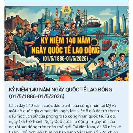
KỶ NIỆM 140 NĂM NGÀY QUỐC TẾ LAO ĐỘNG
(01/5/1886-01/5/2026)
Cách đây 140 năm, cuộc đấu tranh của công nhân tại Mỹ và
một số quốc gia vì mục tiêu ngày làm việc 8 giờ đã trở thành
dấu mốc lịch sử của phong trào công nhân quốc tế. Từ đó,
ngày 1/5 trở thành Ngày Quốc tế Lao động – ngày hội của
người lao động trên toàn thế giới. Tại Việt Nam, đã 80 năm kể
từ khi Chủ tịch Hồ Chí Minh ban hành Sắc lệnh số 22c, chính