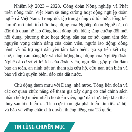
Nhiệm kỳ 2023 – 2028, Công đoàn Nông nghiệp và Phát
triển nông thôn Việt Nam sẽ tăng cường hoạt động nghiệp đoàn
nghề cá Việt Nam. Trong đó, tập trung củng cố tổ chức, tổng kết
làm rõ mô hình tổ chức hoạt động của Nghiệp đoàn Nghề cá, có
đặc thù quan hệ lao động hoạt động trên biển; tăng cường đổi mới
nội dung, phương thức hoạt động, sâu sát cơ sở; quan tâm đến
nguyện vọng chính đáng của đoàn viên, người lao động; đồng
hành và hỗ trợ ngư dân yên tâm bám biển; tạo sự liên kết chặt
chẽ, nâng cao năng lực và chất lượng hoạt động của Nghiệp đoàn
Nghề cá cơ sở vì lợi ích của đoàn viên, ngư dân, góp phần đảm
bảo an toàn, an ninh trật tự, tham gia cứu hộ, cứu nạn trên biển và
bảo vệ chủ quyền biển, đảo của đất nước.
Chủ động tham mưu với Đảng, nhà nước, Tổng liên đoàn và
các cơ quan chức năng để tham gia xây dựng cơ chế chính sách
nhằm hỗ trợ nhiều nhất cho đoàn viên, ngư dân trực tiếp khai thác
thủy sản trên biển xa. Tích cực tham gia phát triển kinh tế- xã hội
và bảo vệ vững chắc chủ quyền thiêng liêng của Tổ quốc.
TIN CÙNG CHUYÊN MỤC