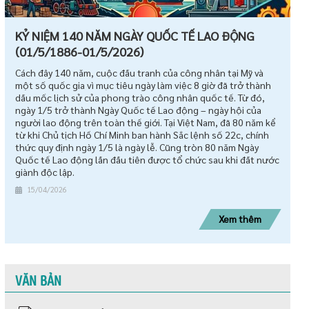
KỶ NIỆM 140 NĂM NGÀY QUỐC TẾ LAO ĐỘNG
(01/5/1886-01/5/2026)
Cách đây 140 năm, cuộc đấu tranh của công nhân tại Mỹ và
một số quốc gia vì mục tiêu ngày làm việc 8 giờ đã trở thành
dấu mốc lịch sử của phong trào công nhân quốc tế. Từ đó,
ngày 1/5 trở thành Ngày Quốc tế Lao động – ngày hội của
người lao động trên toàn thế giới. Tại Việt Nam, đã 80 năm kể
từ khi Chủ tịch Hồ Chí Minh ban hành Sắc lệnh số 22c, chính
thức quy định ngày 1/5 là ngày lễ. Cũng tròn 80 năm Ngày
Quốc tế Lao động lần đầu tiên được tổ chức sau khi đất nước
giành độc lập.
15/04/2026
Xem thêm
VĂN BẢN