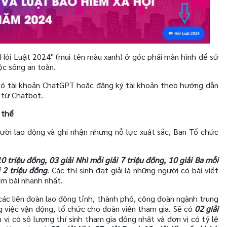
Hỏi Luật 2024" (mũi tên màu xanh) ở góc phải màn hình để sử
ộc sống an toàn.
có tài khoản ChatGPT hoặc đăng ký tài khoản theo hướng dẫn
ợ từ Chatbot.
 thể
ời lao động và ghi nhận những nỗ lực xuất sắc, Ban Tổ chức
10 triệu đồng, 03 giải Nhì mỗi giải 7 triệu đồng, 10 giải Ba mỗi
i 2 triệu đồng
. Các thí sinh đạt giải là những người có bài viết
làm bài nhanh nhất.
 các liên đoàn lao động tỉnh, thành phố, công đoàn ngành trung
 việc vận động, tổ chức cho đoàn viên tham gia. Sẽ có
02 giải
 vị có số lượng thí sinh tham gia đông nhất và đơn vị có tỷ lệ