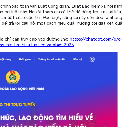
chính xác toàn văn Luật Công đoàn, Luật Bảo hiểm xã hội năm
 hai luật này. Người tham gia có thể dễ dàng tra cứu tài liệu,
chi tiết của cuộc thi. Đặc biệt, công cụ này còn đưa ra những
n để trả lời câu hỏi một cách hiệu quả, hướng tới đạt kết quả
ia chỉ cần truy cập vào đường link:
https://chatgpt.com/g/g-
cnld-tim-hieu-luat-cd-va-bhxh-2025