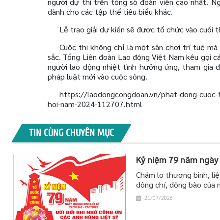
người dự thi trên tổng số đoàn viên cao nhất. N
dành cho các tập thể tiêu biểu khác.
Lễ trao giải dự kiến sẽ được tổ chức vào cuối
Cuộc thi không chỉ là một sân chơi trí tuệ mà
sắc. Tổng Liên đoàn Lao động Việt Nam kêu gọi cá
người lao động nhiệt tình hưởng ứng, tham gia 
pháp luật mới vào cuộc sống.
https://laodongcongdoan.vn/phat-dong-cuoc-th
hoi-nam-2024-112707.html
TIN CÙNG CHUYÊN MỤC
Kỷ niệm 79 năm ngày 
Chăm lo thương binh, liệ
đồng chí, đồng bào của 
21/07/2026