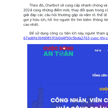
Theo đó, Chatbot sẽ cung cấp nhanh chóng và 
2024 cùng những điểm mới, thay đổi quan trọng của
giải đáp các câu hỏi thường gặp và nắm rõ thể lệ 
gợi ý hữu ích, hỗ trợ người thi tìm kiếm thông ti
cao nhất.
Để sử dụng công cụ tiện ích này, người tham g
67ad6fe3bfd08191b0d4f50c5bda2763-cuoc-thi-cnv