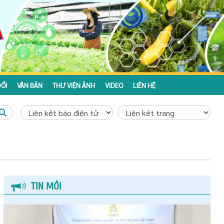
ỔI
VĂN BẢN
THƯ VIỆN ẢNH
VIDEO
LIÊN HỆ
TIN MỚI