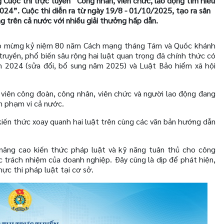
Cuộc thi trực tuyến “Công nhân, viên chức, lao động tìm hiểu
24”. Cuộc thi diễn ra từ ngày 19/8 - 01/10/2025, tạo ra sân
g trên cả nước với nhiều giải thưởng hấp dẫn.
ào mừng kỷ niệm 80 năm Cách mạng tháng Tám và Quốc khánh
truyền, phổ biến sâu rộng hai luật quan trọng đã chính thức có
 2024 (sửa đổi, bổ sung năm 2025) và Luật Bảo hiểm xã hội
 viên công đoàn, công nhân, viên chức và người lao động đang
ên phạm vi cả nước.
 kiến thức xoay quanh hai luật trên cùng các văn bản hướng dẫn
nâng cao kiến thức pháp luật và kỹ năng tuân thủ cho công
c trách nhiệm của doanh nghiệp. Đây cũng là dịp để phát hiện,
ực thi pháp luật tại cơ sở.