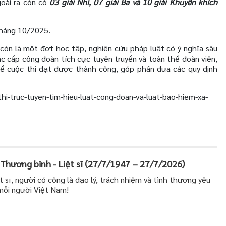
goài ra còn có
03 giải Nhì, 07 giải Ba và 10 giải Khuyến khích
 tháng 10/2025.
 còn là một đợt học tập, nghiên cứu pháp luật có ý nghĩa sâu
c cấp công đoàn tích cực tuyên truyền và toàn thể đoàn viên,
để cuộc thi đạt được thành công, góp phần đưa các quy định
i-truc-tuyen-tim-hieu-luat-cong-doan-va-luat-bao-hiem-xa-
Thương binh - Liệt sĩ (27/7/1947 – 27/7/2026)
t sĩ, người có công là đạo lý, trách nhiệm và tình thương yêu
mỗi người Việt Nam!