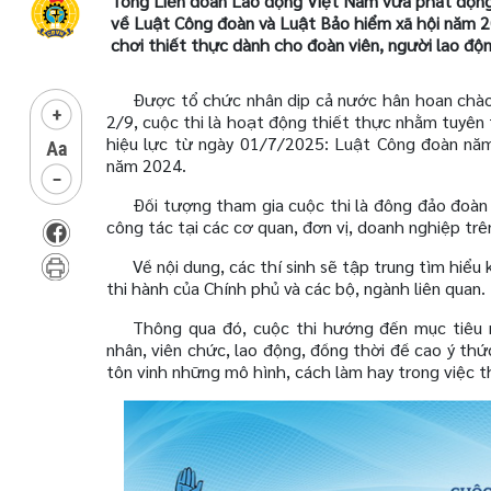
Tổng Liên đoàn Lao động Việt Nam vừa phát động 
về Luật Công đoàn và Luật Bảo hiểm xã hội năm 20
chơi thiết thực dành cho đoàn viên, người lao độn
Được tổ chức nhân dịp cả nước hân hoan ch
2/9, cuộc thi là hoạt động thiết thực nhằm tuyên 
hiệu lực từ ngày 01/7/2025: Luật Công đoàn năm
năm 2024.
Đối tượng tham gia cuộc thi là đông đảo đoàn
công tác tại các cơ quan, đơn vị, doanh nghiệp tr
Về nội dung, các thí sinh sẽ tập trung tìm hiểu
thi hành của Chính phủ và các bộ, ngành liên quan.
Thông qua đó, cuộc thi hướng đến mục tiêu 
nhân, viên chức, lao động, đồng thời đề cao ý thứ
tôn vinh những mô hình, cách làm hay trong việc th