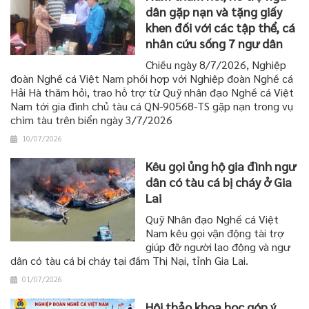
dân gặp nạn và tặng giấy
khen đối với các tập thể, cá
nhân cứu sống 7 ngư dân
Chiều ngày 8/7/2026, Nghiệp
đoàn Nghề cá Việt Nam phối hợp với Nghiệp đoàn Nghề cá
Hải Hà thăm hỏi, trao hỗ trợ từ Quỹ nhân đạo Nghề cá Việt
Nam tới gia đình chủ tàu cá QN-90568-TS gặp nạn trong vụ
chìm tàu trên biển ngày 3/7/2026
10/07/2026
Kêu gọi ủng hộ gia đình ngư
dân có tàu cá bị cháy ở Gia
Lai
Quỹ Nhân đạo Nghề cá Việt
Nam kêu gọi vận động tài trợ
giúp đỡ người lao động và ngư
dân có tàu cá bị cháy tại đầm Thị Nại, tỉnh Gia Lai.
01/07/2026
Hội thảo khoa học góp ý