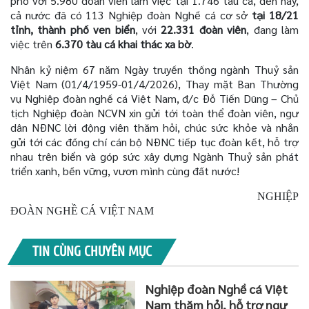
phố với 5.980 đoàn viên làm việc tại 1.746 tàu cá, đến nay,
cả nước đã có 113 Nghiệp đoàn Nghề cá cơ sở
tại 18/21
tỉnh, thành phố ven biển
, với
22.331 đoàn viên
, đang làm
việc trên
6.370 tàu cá khai thác xa bờ
.
Nhân kỷ niệm 67 năm Ngày truyền thống ngành Thuỷ sản
Việt Nam (01/4/1959-01/4/2026), Thay mặt Ban Thường
vụ Nghiệp đoàn nghề cá Việt Nam, đ/c Đỗ Tiến Dũng – Chủ
tịch Nghiệp đoàn NCVN xin gửi tới toàn thể đoàn viên, ngư
dân NĐNC lời động viên thăm hỏi, chúc sức khỏe và nhắn
gửi tới các đồng chí cán bộ NĐNC tiếp tục đoàn kết, hỗ trợ
nhau trên biển và góp sức xây dựng Ngành Thuỷ sản phát
triển xanh, bền vững, vươn mình cùng đất nước!
NGHIỆP
ĐOÀN NGHỀ CÁ VIỆT NAM
TIN CÙNG CHUYÊN MỤC
Nghiệp đoàn Nghề cá Việt
Nam thăm hỏi, hỗ trợ ngư