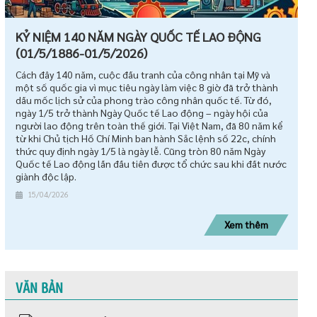
KỶ NIỆM 140 NĂM NGÀY QUỐC TẾ LAO ĐỘNG
(01/5/1886-01/5/2026)
Cách đây 140 năm, cuộc đấu tranh của công nhân tại Mỹ và
một số quốc gia vì mục tiêu ngày làm việc 8 giờ đã trở thành
dấu mốc lịch sử của phong trào công nhân quốc tế. Từ đó,
ngày 1/5 trở thành Ngày Quốc tế Lao động – ngày hội của
người lao động trên toàn thế giới. Tại Việt Nam, đã 80 năm kể
từ khi Chủ tịch Hồ Chí Minh ban hành Sắc lệnh số 22c, chính
thức quy định ngày 1/5 là ngày lễ. Cũng tròn 80 năm Ngày
Quốc tế Lao động lần đầu tiên được tổ chức sau khi đất nước
giành độc lập.
15/04/2026
Xem thêm
VĂN BẢN