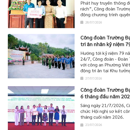
Phát huy truyền thống đ
rách”, Công đoàn Trườn
động chương trình quyên
28/07/2026
Công đoàn Trường Đại
tri ân nhân kỷ niệm 7
Hướng tới kỷ niệm 79 nă
24/7, Công đoàn - Đoàn 
với công an Phường Việt
động tri ân tại Khu tưởn
27/07/2026
Công đoàn Trường Đại
6 tháng đầu năm 202
Sáng ngày 21/7/2026, Cô
chức Hội nghị sơ kết cô
tháng cuối năm 2026.
23/07/2026