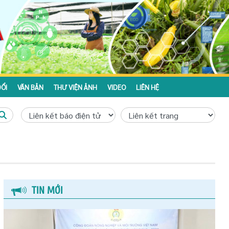
ỔI
VĂN BẢN
THƯ VIỆN ẢNH
VIDEO
LIÊN HỆ
TIN MỚI