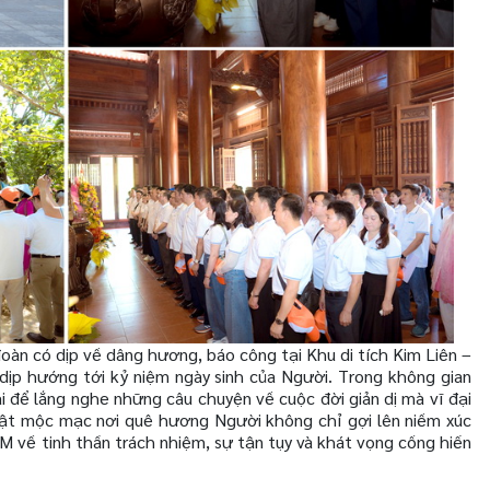
đoàn có dịp về dâng hương, báo công tại Khu di tích Kim Liên –
ịp hướng tới kỷ niệm ngày sinh của Người. Trong không gian
i để lắng nghe những câu chuyện về cuộc đời giản dị mà vĩ đại
vật mộc mạc nơi quê hương Người không chỉ gợi lên niềm xúc
 về tinh thần trách nhiệm, sự tận tụy và khát vọng cống hiến