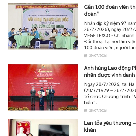
Gần 100 đoàn viên th
đoàn”
Nhân dịp kỷ niệm 97 nă
28/7/2026), ngày 28/7/2
VEGETEXCO - Chi nhánh T
Đối thoại tại nơi làm v
100 đoàn viên, người lao
29/07/2026
Anh hùng Lao động Ph
nhân được vinh danh
Ngày 28/7/2026, tại Hà 
(28/7/1929 – 28/7/2026
tổ chức Chương trình “
hiến”.
28/07/2026
Lan tỏa yêu thương –
khăn