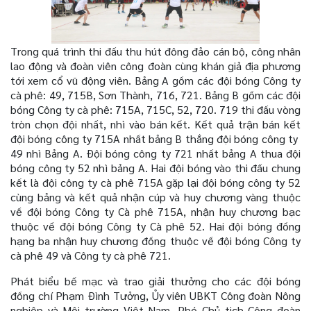
Trong quá trình thi đấu thu hút đông đảo cán bộ, công nhân
lao động và đoàn viên công đoàn cùng khán giả địa phương
tới xem cổ vũ động viên. Bảng A gồm các đội bóng Công ty
cà phê: 49, 715B, Sơn Thành, 716, 721. Bảng B gồm các đội
bóng Công ty cà phê: 715A, 715C, 52, 720. 719 thi đấu vòng
tròn chọn đội nhất, nhì vào bán kết. Kết quả trận bán kết
đội bóng công ty 715A nhất bảng B thắng đội bóng công ty
49 nhì Bảng A. Đội bóng công ty 721 nhất bảng A thua đội
bóng công ty 52 nhì bảng A. Hai đội bóng vào thi đấu chung
kết là đội công ty cà phê 715A gặp lại đội bóng công ty 52
cùng bảng và kết quả nhận cúp và huy chương vàng thuộc
về đội bóng Công ty Cà phê 715A, nhận huy chương bạc
thuộc về đội bóng Công ty Cà phê 52. Hai đội bóng đồng
hạng ba nhận huy chương đồng thuộc về đội bóng Công ty
cà phê 49 và Công ty cà phê 721.
Phát biểu bế mạc và trao giải thưởng cho các đội bóng
đồng chí Phạm Đình Tưởng, Ủy viên UBKT Công đoàn Nông
nghiệp và Môi trường Việt Nam, Phó Chủ tịch Công đoàn