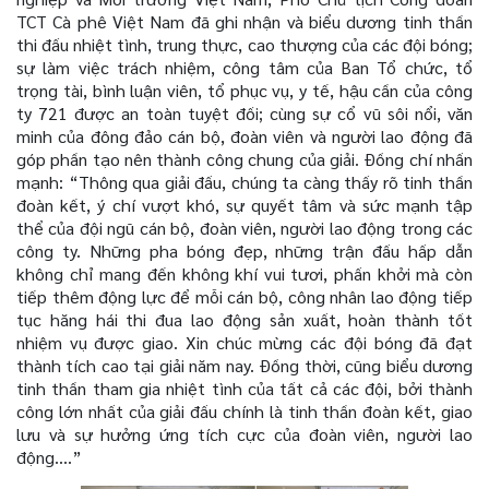
TCT Cà phê Việt Nam đã ghi nhận và biểu dương tinh thần
thi đấu nhiệt tình, trung thực, cao thượng của các đội bóng;
sự làm việc trách nhiệm, công tâm của Ban Tổ chức, tổ
trọng tài, bình luận viên, tổ phục vụ, y tế, hậu cần của công
ty 721 được an toàn tuyệt đối; cùng sự cổ vũ sôi nổi, văn
minh của đông đảo cán bộ, đoàn viên và người lao động đã
góp phần tạo nên thành công chung của giải. Đồng chí nhấn
mạnh: “Thông qua giải đấu, chúng ta càng thấy rõ tinh thần
đoàn kết, ý chí vượt khó, sự quyết tâm và sức mạnh tập
thể của đội ngũ cán bộ, đoàn viên, người lao động trong các
công ty. Những pha bóng đẹp, những trận đấu hấp dẫn
không chỉ mang đến không khí vui tươi, phấn khởi mà còn
tiếp thêm động lực để mỗi cán bộ, công nhân lao động tiếp
tục hăng hái thi đua lao động sản xuất, hoàn thành tốt
nhiệm vụ được giao. Xin chúc mừng các đội bóng đã đạt
thành tích cao tại giải năm nay. Đồng thời, cũng biểu dương
tinh thần tham gia nhiệt tình của tất cả các đội, bởi thành
công lớn nhất của giải đấu chính là tinh thần đoàn kết, giao
lưu và sự hưởng ứng tích cực của đoàn viên, người lao
động….”