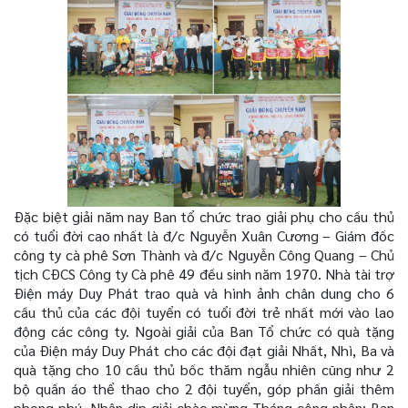
Đặc biệt giải năm nay Ban tổ chức trao giải phụ cho cầu thủ
có tuổi đời cao nhất là đ/c Nguyễn Xuân Cương – Giám đốc
công ty cà phê Sơn Thành và đ/c Nguyễn Công Quang – Chủ
tịch CĐCS Công ty Cà phê 49 đều sinh năm 1970. Nhà tài trợ
Điện máy Duy Phát trao quà và hình ảnh chân dung cho 6
cầu thủ của các đội tuyển có tuổi đời trẻ nhất mới vào lao
động các công ty. Ngoài giải của Ban Tổ chức có quà tặng
của Điện máy Duy Phát cho các đội đạt giải Nhất, Nhì, Ba và
quà tặng cho 10 cầu thủ bốc thăm ngẫu nhiên cũng như 2
bộ quần áo thể thao cho 2 đội tuyển, góp phần giải thêm
phong phú. Nhân dịp giải chào mừng Tháng công nhân; Ban