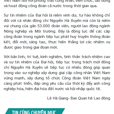
Việt Nam đối với phong trào công nhân, viên chức, lao động
và hoạt động công đoàn cả nước trong thời gian qua.
Sự tín nhiệm của Đại hội là niềm vinh dự, tự hào không chỉ
đối với cá nhân đồng chí Nguyễn Hà Xuyên mà còn là niềm
vui chung của gần 53.000 đoàn viên, người lao động ngành
Nông nghiệp và Môi trường. Đây là động lực để các cấp
công đoàn trong ngành tiếp tục phát huy truyền thống đoàn
kết, đổi mới, sáng tạo, thực hiện thắng lợi các nhiệm vụ
được giao trong giai đoạn mới.
Với bản lĩnh, trí tuệ, kinh nghiệm, tinh thần trách nhiệm cao
và sự tín nhiệm của Đại hội, tiếp tục trọng trách mới đồng
chí Nguyễn Hà Xuyên sẽ tiếp tục có nhiều đóng góp quan
trọng vào sự nghiệp xây dựng giai cấp công nhân Việt Nam
vững mạnh, xây dựng tổ chức Công đoàn Việt Nam ngày
càng phát triển, đáp ứng yêu cầu của thời kỳ đẩy ạnh công
nghiệp hóa, hiện đại hóa đất nước và hội nhập quốc tế.
Lê Hà Giang- Ban Quan hệ Lao động
TIN CÙNG CHUYÊN MỤC