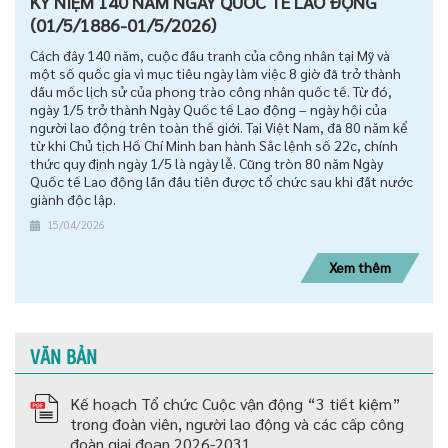
KỶ NIỆM 140 NĂM NGÀY QUỐC TẾ LAO ĐỘNG
(01/5/1886-01/5/2026)
Cách đây 140 năm, cuộc đấu tranh của công nhân tại Mỹ và
một số quốc gia vì mục tiêu ngày làm việc 8 giờ đã trở thành
dấu mốc lịch sử của phong trào công nhân quốc tế. Từ đó,
ngày 1/5 trở thành Ngày Quốc tế Lao động – ngày hội của
người lao động trên toàn thế giới. Tại Việt Nam, đã 80 năm kể
từ khi Chủ tịch Hồ Chí Minh ban hành Sắc lệnh số 22c, chính
thức quy định ngày 1/5 là ngày lễ. Cũng tròn 80 năm Ngày
Quốc tế Lao động lần đầu tiên được tổ chức sau khi đất nước
giành độc lập.
15/04/2026
Xem thêm
VĂN BẢN
Kế hoạch Tổ chức Cuộc vận động “3 tiết kiệm”
trong đoàn viên, người lao động và các cấp công
đoàn giai đoạn 2026-2031