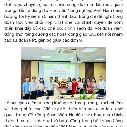
định việc chuyển giao tổ chức công đoàn là dấu mốc quan
trọng, diễn ra đúng dịp Học viện Nông nghiệp Việt Nam đang
hướng tới kỷ niệm 70 năm thành lập. Đồng chí đề nghị Công
đoàn Học viện phối hợp chặt chẽ với chính quyền để sớm
triển khai đầy đủ các chế độ, chính sách đối với đoàn viên;
đồng thời tăng cường các hoạt động giao lưu, kết nối nhằm
tạo sự đoàn kết, gắn bó giữa các đơn vị.
Lễ bàn giao diễn ra trong không khí trang trọng, trách nhiệm
và thống nhất cao. Việc ký kết biên bản bàn giao là cơ sở
quan trọng để Công đoàn Viện Nghiên cứu Rau quả chính
thức tham gia sinh hoạt và hoạt động trong hệ thống Công
đoàn Học viện Nông nghiệp Việt Nam, góp phần xây dựng tổ