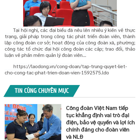
Tại hội nghị, các đại biểu đã nêu lên nhiều ý kiến về thực
trạng, giải pháp trong công tác phát triển đoàn viên, thành
lập công đoàn cơ sở; hoạt động của công đoàn xã, phường;
công tác tổ chức đại hội công đoàn các cấp; trao đổi, thảo
luận về phần mềm quản lý đoàn viên...
https://laodong.vn/cong-doan/tap-trung-quyet-liet-
cho-cong-tac-phat-trien-doan-vien-1592575.ldo
TIN CÙNG CHUYÊN MỤC
Công đoàn Việt Nam tiếp
tục khẳng định vai trò đại
điện, bảo vệ quyền và lợi ích
chính đáng cho đoàn viên
và NLĐ