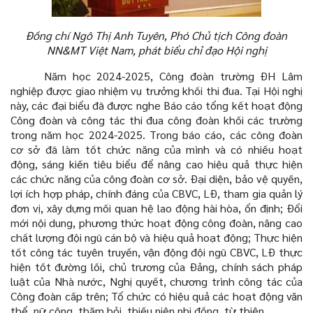
Đồng chí
Ngô Thị Anh Tuyên, Phó Chủ tịch Công đoàn
NN&MT Việt Nam, phát biểu chỉ đạo Hội nghị
Năm học 2024-2025, Công đoàn trường ĐH Lâm
nghiệp được giao nhiệm vụ trưởng khối thi đua. Tại Hội nghị
này, các đại biểu đã được nghe Báo cáo tổng kết hoạt động
Công đoàn và công tác thi đua công đoàn khối các trường
trong năm học 2024-2025. Trong báo cáo, các công đoàn
cơ sở đã làm tốt chức năng của mình và có nhiều hoạt
động, sáng kiến tiêu biểu để nâng cao hiệu quả thực hiện
các chức năng của công đoàn cơ sở. Đại diện, bảo vệ quyền,
lợi ích hợp pháp, chính đáng của CBVC, LĐ, tham gia quản lý
đơn vị, xây dựng mối quan hệ lao động hài hòa, ổn định; Đổi
mới nội dung, phương thức hoạt động công đoàn, nâng cao
chất lượng đội ngũ cán bộ và hiệu quả hoạt động; Thực hiện
tốt công tác tuyên truyền, vận động đội ngũ CBVC, LĐ thực
hiện tốt đường lối, chủ trương của Đảng, chính sách pháp
luật của Nhà nước, Nghị quyết, chương trình công tác của
Công đoàn cấp trên; Tổ chức có hiệu quả các hoạt động văn
thể, nữ công, thăm hỏi, thiếu niên nhi đồng, từ thiện…