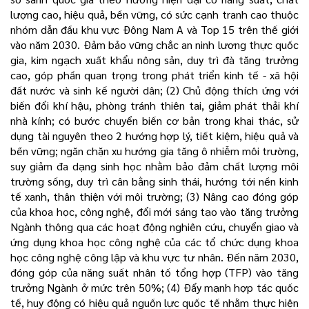
lượng cao, hiệu quả, bền vững, có sức cạnh tranh cao thuộc
nhóm dẫn đầu khu vực Đông Nam A và Top 15 trên thế giới
vào năm 2030. Đảm bảo vững chắc an ninh lương thực quốc
gia, kim ngạch xuất khẩu nông sản, duy trì đà tăng trưởng
cao, góp phần quan trọng trong phát triển kinh tế - xã hội
đất nước và sinh kế người dân; (2) Chủ động thích ứng với
biến đổi khí hậu, phòng tránh thiên tai, giảm phát thải khí
nhà kính; có bước chuyển biến cơ bản trong khai thác, sử
dụng tài nguyên theo 2 hướng hợp lý, tiết kiệm, hiệu quả và
bền vững; ngăn chặn xu hướng gia tăng ô nhiễm môi trường,
suy giảm đa dạng sinh học nhằm bảo đảm chất lượng môi
trường sống, duy trì cân bằng sinh thái, hướng tới nền kinh
tế xanh, thân thiện với môi trường; (3) Nâng cao đóng góp
của khoa học, công nghệ, đổi mới sáng tạo vào tăng trưởng
Ngành thông qua các hoạt động nghiên cứu, chuyển giao và
ứng dụng khoa học công nghệ của các tổ chức dụng khoa
học công nghệ công lập và khu vực tư nhân. Đến năm 2030,
đóng góp của năng suất nhân tố tổng hợp (TFP) vào tăng
trưởng Ngành ở mức trên 50%; (4) Đẩy mạnh hợp tác quốc
tế, huy động có hiệu quả nguồn lực quốc tế nhằm thực hiện