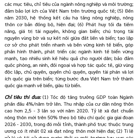
các mục tiêu, chỉ tiêu của ngành nông nghiệp và môi trường;
đảm bảo lợi ích của Việt Nam trên trường quốc tế; (5) Đến
năm 2030, hệ thống kết cấu hạ tầng nông nghiệp, nông
thôn cơ bản đồng bộ, hiện đại; (6) Phát huy tối đa tiềm
năng, giá trị tài nguyên, không gian biển; chú trọng tài
nguyên vùng bờ và sự kết nối giữa đất liền và biển; tạo lập
cơ sở cho phát triển nhanh và bền vững kinh tế biển, góp
phần hình thành, phát triển các ngành kinh tế biển vững
mạnh, tạo nhiều sinh kế hiệu quả cho người dân; bảo đảm
quốc phòng, an ninh, đối ngoại và hợp tác quốc tế, giữ vũng
độc lập, chủ quyền, quyền chủ quyền, quyền tài phán và lợi
ích quốc gia trên biển; từng bước đưa Việt Nam trở thành
quốc gia mạnh về biển, giàu từ biển.
Chỉ tiêu thi đua:
(1) Tốc độ tăng trưởng GDP toàn Ngành
phấn đấu 4%/năm trở lên. Thu nhập của cư dân nông thôn
cao hơn 2,5 - 3 lần so với năm 2020. Tỷ lệ xã đạt chuẩn
nông thôn mới trên 50% theo bộ tiêu chí quốc gia giai đoạn
2026 - 2030, trong đó mỗi tỉnh, thành phố trực thuộc trung
ương có ít nhất 02 xã đạt nông thôn mới hiện đại; (2) Ti lệ
xử lý và tái sử dụng nước thải ra môi trường lưu vực các