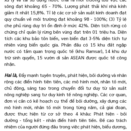
sông đạt khoảng 65 - 70%. Lượng phát thải khí nhà kính
giảm ít nhất 15,8%. Tỉ lệ các cơ sở sản xuất kinh doanh đạt
quy chuẩn về môi trường đạt khoảng 98 - 100%; (3) Tỷ lệ
che phủ rùng duy trì ổn định ở mức 42%. Diện tích rừng có
chứng chỉ quản lý rừng bền vũng đạt trên 01 triệu ha. Diện
tích các khu bảo tồn biển, ven biển đạt 3-5% diện tích tự
nhiên vùng biển quốc gia. Phấn đấu có 15 khu đất ngập
nước có tầm quan trọng quốc tế (khu Ramsar), 14 khu dự
trữ sinh quyển, 15 vườn di sản ASEAN được quốc tế công
nhận.
Hai là,
Đẩy mạnh tuyên truyền, phát hiện, bồi dưỡng và nhân
rộng các điển hình tiên tiến, các mô hình mới, nhân tố mới,
chủ động, sáng tạo trong chuyển đổi tư duy từ sản xuất
nông nghiệp sang tư duy kinh tế nông nghiệp. Các cơ quan,
đơn vị cần có kế hoạch cụ thể để bồi dưỡng, xây dựng các
mô hình mới, nhân tố mới trong từng năm, cả giai đoạn,
được thực hiện từ cơ sở theo 4 khâu: Phát hiện - bồi
dưỡng - tổng kết - nhân điển hình tiên tiến. Đề cao trách
nhiệm của người đứng đầu trong việc phát hiện, biểu dương,